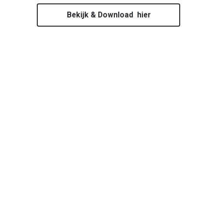
Bekijk & Download hier
Ik wil graag met jullie
avontuur.
op
Waar
moeten we beginnen?